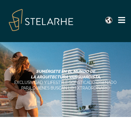
SUMÉRGETE EN EL MUNDO DE
LA ARQUITECTURA VANGUARDISTA,
EXCLUSIVIDAD Y LIFESTYLE SOFISTICADO DISEÑADO
PARA QUIENES BUSCAN LO EXTRAORDINARIO