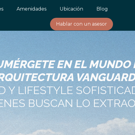
es
Amenidades
Ubicación
Blog
Hablar con un asesor
UMÉRGETE EN EL MUNDO 
RQUITECTURA VANGUARD
D Y LIFESTYLE SOFISTIC
ENES BUSCAN LO EXTRA