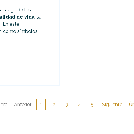
al auge de los
alidad de vida
, la
o
. En este
n como símbolos
mera
Anterior
1
2
3
4
5
Siguiente
Úl