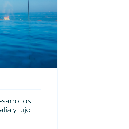
esarrollos
lía y lujo