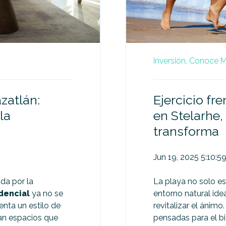
Inversión,
Conoce Ma
zatlán:
Ejercicio fre
la
en Stelarhe,
transforma
Jun 19, 2025 5:10:5
da por la
La playa no solo e
idencial
ya no se
entorno natural idea
enta un estilo de
revitalizar el áni
an espacios que
pensadas para el bi