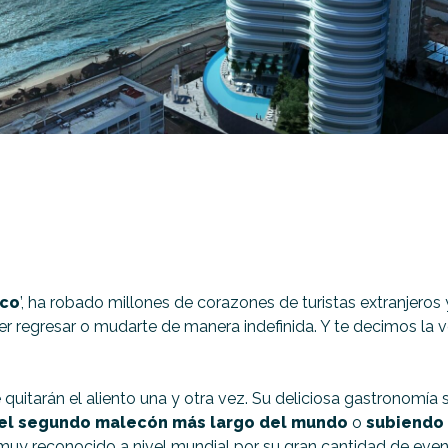
ico
’, ha robado millones de corazones de turistas extranjero
er regresar o mudarte de manera indefinida. Y te decimos la v
itarán el aliento una y otra vez. Su deliciosa gastronomía si
el segundo malecón más largo del mundo
o
subiendo 
muy reconocido a nivel mundial por su gran cantidad de event