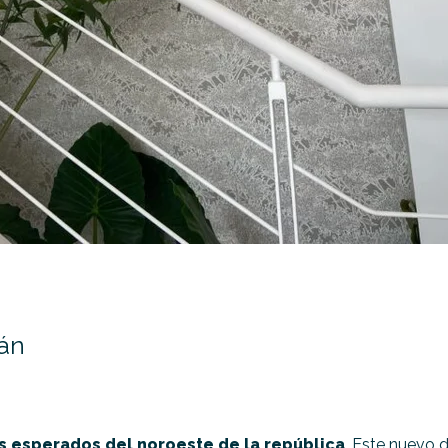
lán
s esperados del noroeste de la república
. Este nuevo 