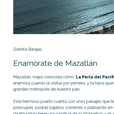
Darinka Barajas
Enamórate de Mazatlán
Mazatlán, mejor conocida como ‘
La Perla del Pacíf
enamora cuando la visitas por primera, y te hace quer
grandes metrópolis de nuestro país.
Este hermoso puerto cuenta con unos paisajes que te qu
preocupes, podrás bajarlos corriendo o patinando en
de Mazatlán tiene una longitud de 21 kilómetros y es 